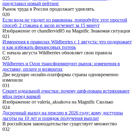
представил новый рейтинг
Рынок труда в России продолжает удивлять.
0
20
Если вода не уходит из раковины, попробуйте этот простой
способ: 2 стакана и засор исчезнет за 15 минут
Изображение от chandlervid85 на Magnific Знакомая ситуация
0
21
Изменения в правилах Wildberries с 1 августа: что подорожает
и как избежать финансовых потерь
С начала августа Wildberries обновляет свои правила
0
25
Wildberries и Ozon трансформируют рынок: изменения в
доставке, оплате и возвратах
Две ведущие онлайн-платформы страны одновременно
изменили
0
31
Секрет идеальной очистки: почему шеф-повара встряхивают
яйца перед варкой
Изображение от valeria_aksakova на Magnific Сколько
0
24
Досрочный выход на пенсию в 2026 году: кому доступны
льготы на 10 лет и порядок получения выплат
В российском законодательстве существует множество
0
32