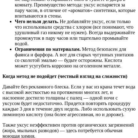
комнату. Преимущество метода: уксус испаряется за
пару часов, в отличие от «ароматов» синтетики, которые
впитываются в стены.
Чего нельзя делать.
Не добавляйте уксус, если только
что использовали средства с хлором (все понимают, что
удушливый газ никому не нужен). Всегда выдерживайте
промежуток в пару часов или тщательно промывайте
водой.
Ограничения по материалам.
Метод безопасен для
фаянса и фарфора. А вот для старых чугунных унитазов
со сколотой эмалью — будьте осторожны. Кислота
может усугубить коррозию на оголенном металле.
Когда метод не подойдет (честный взгляд на сложности)
Давайте без рекламного блеска. Если у вас из крана течет вода
с высокой жесткостью на протяжении многих лет, и
наслоение достигло толщины с палец — одной ночи с
уксусом будет недостаточно. Придется повторять процедуру
каждые 3 дня в течение двух недель. Либо использовать сухую
лимонную кислоту (она более агрессивная, но и дороже).
Также уксус неэффективен против органических загрязнений
(жира, мыльных разводов) — здесь потребуется обычная
моющая химия.