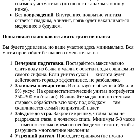
спазмов у астматиков (но нюанс с запахом я опишу
ниже).
Без повреждений.
Внутреннее покрытие унитаза
остается гладким, а значит, грязь будет накапливаться
медленнее в будущем.
Пошаговый план: как оставить грязи ни шанса
Вы будете удивлены, но ваше участие здесь минимально. Вся
магия произойдет без вашего вмешательства.
Вечерняя подготовка.
Постарайтесь максимально
слить воду из бачка и удалите остатки воды ершиком из
самого сифона. Если унитаз сухой — кислота будет
действовать гораздо эффективнее, не разбавляясь.
Заливаем «лекарство».
Используйте обычный 6% или
9% уксус. На среднестатистический унитаз потребуется
250–300 мл (стакан). Выливайте медленно по стенкам,
стараясь обработать всю зону под ободком — там
скапливается самый неприятный налет.
Забудьте до утра.
Закройте крышку, чтобы пары не
раздражали глаза, и ложитесь спать. Минимум 6-8 часов
— именно столько времени необходимо кислоте, чтобы
разрушить многолетние наслоения.
Утренний ритуал.
Проходите ершиком (не нужно