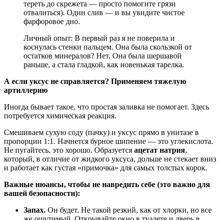
тереть до скрежета — просто помогите грязи
отвалиться). Один слив — и вы увидите чистое
фарфоровое дно.
Личный опыт: В первый раз я не поверила и
коснулась стенки пальцем. Она была скользкой от
остатков минералов? Нет. Она была шершавой
раньше, а стала гладкой, как новенькая тарелка.
А если уксус не справляется? Применяем тяжелую
артиллерию
Иногда бывает такое, что простая заливка не помогает. Здесь
потребуется химическая реакция.
Смешиваем сухую соду (пачку) и уксус прямо в унитазе в
пропорции 1:1. Начнется бурное шипение — это углекислота.
Не пугайтесь, это хорошо. Образуется
ацетат натрия
,
который, в отличие от жидкого уксуса, дольше не стекает вниз
и работает как густая «примочка» для самых толстых корок.
Важные нюансы, чтобы не навредить себе (это важно для
вашей безопасности):
Запах.
Он будет. Не такой резкий, как от хлорки, но все
же ощутимый. Открывайте окно в туалете и дверь в