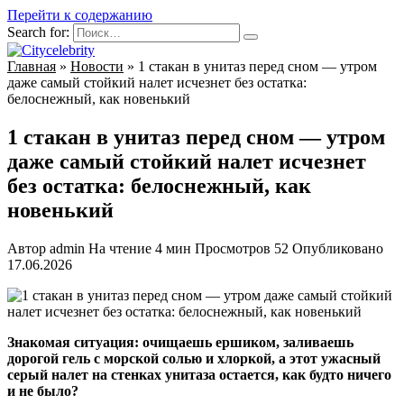
Перейти к содержанию
Search for:
Главная
»
Новости
»
1 стакан в унитаз перед сном — утром
даже самый стойкий налет исчезнет без остатка:
белоснежный, как новенький
1 стакан в унитаз перед сном — утром
даже самый стойкий налет исчезнет
без остатка: белоснежный, как
новенький
Автор
admin
На чтение
4 мин
Просмотров
52
Опубликовано
17.06.2026
Знакомая ситуация: очищаешь ершиком, заливаешь
дорогой гель с морской солью и хлоркой, а этот ужасный
серый налет на стенках унитаза остается, как будто ничего
и не было?