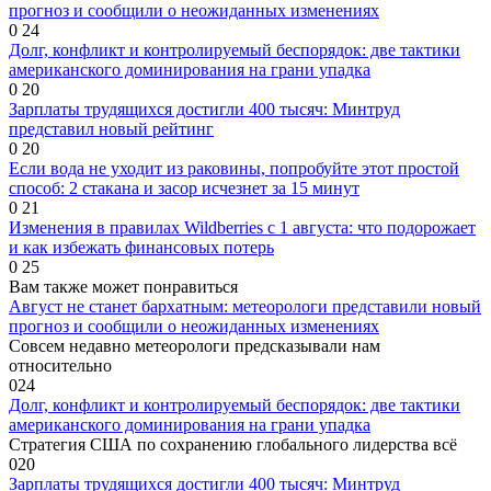
прогноз и сообщили о неожиданных изменениях
0
24
Долг, конфликт и контролируемый беспорядок: две тактики
американского доминирования на грани упадка
0
20
Зарплаты трудящихся достигли 400 тысяч: Минтруд
представил новый рейтинг
0
20
Если вода не уходит из раковины, попробуйте этот простой
способ: 2 стакана и засор исчезнет за 15 минут
0
21
Изменения в правилах Wildberries с 1 августа: что подорожает
и как избежать финансовых потерь
0
25
Вам также может понравиться
Август не станет бархатным: метеорологи представили новый
прогноз и сообщили о неожиданных изменениях
Совсем недавно метеорологи предсказывали нам
относительно
0
24
Долг, конфликт и контролируемый беспорядок: две тактики
американского доминирования на грани упадка
Стратегия США по сохранению глобального лидерства всё
0
20
Зарплаты трудящихся достигли 400 тысяч: Минтруд