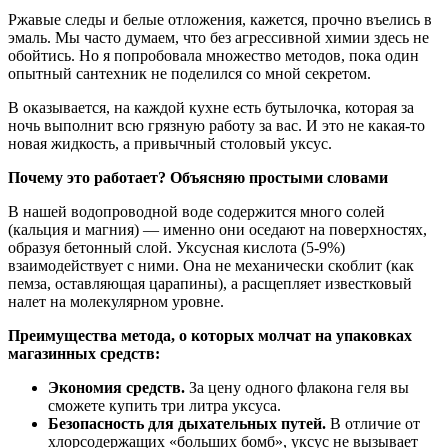
Ржавые следы и белые отложения, кажется, прочно въелись в
эмаль. Мы часто думаем, что без агрессивной химии здесь не
обойтись. Но я попробовала множество методов, пока один
опытный сантехник не поделился со мной секретом.
В оказывается, на каждой кухне есть бутылочка, которая за
ночь выполнит всю грязную работу за вас. И это не какая-то
новая жидкость, а привычный столовый уксус.
Почему это работает? Объясняю простыми словами
В нашей водопроводной воде содержится много солей
(кальция и магния) — именно они оседают на поверхностях,
образуя бетонный слой. Уксусная кислота (5-9%)
взаимодействует с ними. Она не механически скоблит (как
пемза, оставляющая царапины), а расщепляет известковый
налет на молекулярном уровне.
Преимущества метода, о которых молчат на упаковках
магазинных средств:
Экономия средств.
За цену одного флакона геля вы
сможете купить три литра уксуса.
Безопасность для дыхательных путей.
В отличие от
хлорсодержащих «больших бомб», уксус не вызывает