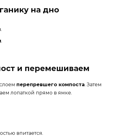
ганику на дно
ы
.
и
.
пост и перемешиваем
 слоем
перепревшего компоста
. Затем
ем лопаткой прямо в ямке.
остью впитается.