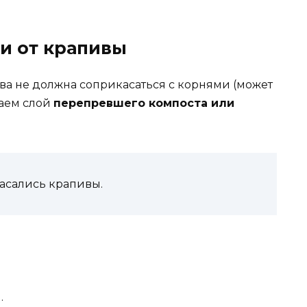
и от крапивы
а не должна соприкасаться с корнями (может
паем слой
перепревшего компоста или
касались крапивы.
.