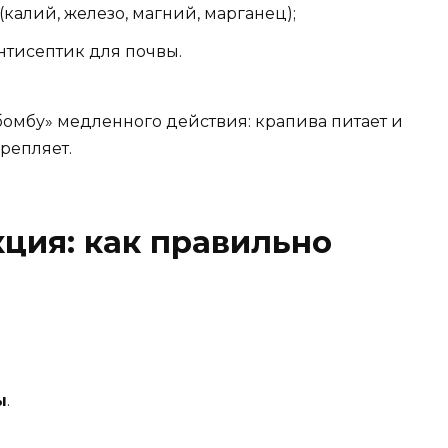
калий, железо, магний, марганец);
тисептик для почвы.
бомбу» медленного действия: крапива питает и
крепляет.
ция: как правильно
ы
.