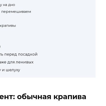
у на дно
 и перемешиваем
 крапивы
й
ить перед посадкой
аже для ленивых
у и шелуху
ент: обычная крапива