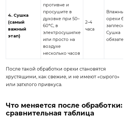
противне и
просушите в
Влажные
4. Сушка
духовке при 50–
орехи бы
(самый
2–4
60°C, в
заплеснев
важный
часа
электросушилке
Сушка
этап)
или просто на
обязатель
воздухе
несколько часов
После такой обработки орехи становятся
хрустящими, как свежие, и не имеют «сырого»
или затхлого привкуса.
Что меняется после обработки:
сравнительная таблица