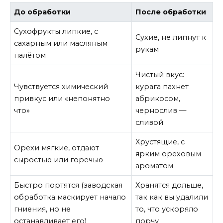
До обработки
После обработки
Сухофрукты липкие, с
Сухие, не липнут к
сахарным или масляным
рукам
налётом
Чистый вкус:
Чувствуется химический
курага пахнет
привкус или «непонятно
абрикосом,
что»
чернослив —
сливой
Хрустящие, с
Орехи мягкие, отдают
ярким ореховым
сыростью или горечью
ароматом
Быстро портятся (заводская
Хранятся дольше,
обработка маскирует начало
так как вы удалили
гниения, но не
то, что ускоряло
останавливает его)
порчу