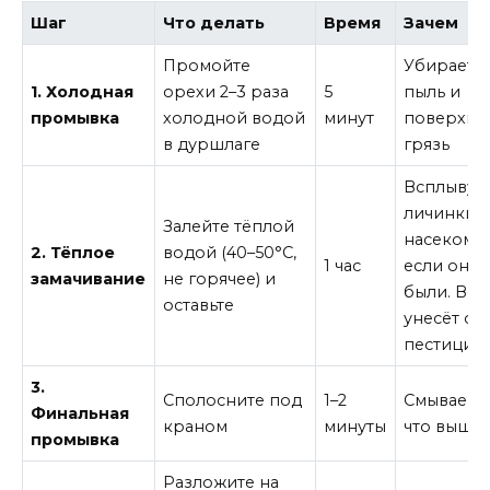
Шаг
Что делать
Время
Зачем
Промойте
Убираетс
1. Холодная
орехи 2–3 раза
5
пыль и
промывка
холодной водой
минут
поверхно
в дуршлаге
грязь
Всплывут
личинки
Залейте тёплой
насекомых
2. Тёплое
водой (40–50°C,
1 час
если они 
замачивание
не горячее) и
были. Вод
оставьте
унесёт ос
пестицид
3.
Сполосните под
1–2
Смываем в
Финальная
краном
минуты
что вышл
промывка
Разложите на