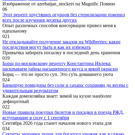
Изображение от azerbaijan_stockers на Magnific Помню
0
6
Этот рецепт хрустящих огурцов без стерилизации покорил
всех после изучения десятка других
Опыт различных способов консервации привел меня к
идеальному
0
21
Не откладывайте получение заказов на Wildberries: какие
последствия могут быть и как их избежать
Привычка забирать посылку в последний день хранения
0
19
Борщ по-московскому рецепту Константина Ивлева:
раскрываем тайны насыщенного вкуса и яркой окраски
Борщ — это не просто суп. Это суть домашнего уюта
0
24
Банкирую помидоры без соли и сахара: сохраняю до весны с
удивительным результатом
Каждая домохозяйка знает: зимой на кухне наиболее
дефицитный
0
22
Новые правила покупки билетов и посадки в поезда РЖД,
вступающие в силу с 1 сентября
Сентябрь 2026 года станет началом нового этапа для
0
34
Секреты заправки лунок для богатого урожая: как я сажаю