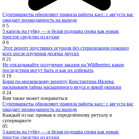
Супермаркеты обновляют правила работы касс: с августа вас
ожидает неожиданность на выходе
0
5
5 капель на губку — и белая подошва снова как новая:
простое средство из кухни
0
6
Этот рецепт хрустящих огурцов без стерилизации покорил
всех после изучения десятка других
0
21
Не откладывайте получение заказов на Wildberries: какие
последствия могут быть и как их избежать
0
19
Борщ по-московскому рецепту Константина Ивлева:
раскрываем тайны насыщенного вкуса и яркой окраски
0
24
Вам также может понравиться
Супермаркеты обновляют правила работы касс: с августа вас
ожидает неожиданность на выходе
Каждый из нас привык к определённому ритуалу в
супермаркете
0
5
5 капель на губку — и белая подошва снова как новая:
простое средство из кухни