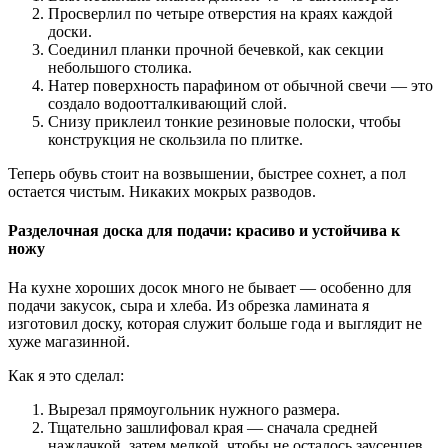
Просверлил по четыре отверстия на краях каждой
доски.
Соединил планки прочной бечевкой, как секции
небольшого столика.
Натер поверхность парафином от обычной свечи — это
создало водоотталкивающий слой.
Снизу приклеил тонкие резиновые полоски, чтобы
конструкция не скользила по плитке.
Теперь обувь стоит на возвышении, быстрее сохнет, а пол
остается чистым. Никаких мокрых разводов.
Разделочная доска для подачи: красиво и устойчива к
ножу
На кухне хороших досок много не бывает — особенно для
подачи закусок, сыра и хлеба. Из обрезка ламината я
изготовил доску, которая служит больше года и выглядит не
хуже магазинной.
Как я это сделал:
Вырезал прямоугольник нужного размера.
Тщательно зашлифовал края — сначала средней
наждачкой, затем мелкой, чтобы не осталось заусенцев.