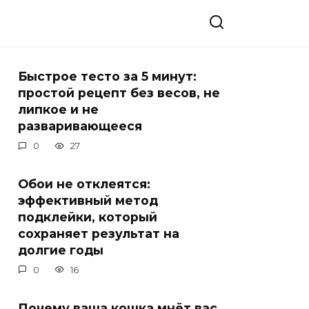
Быстрое тесто за 5 минут:
простой рецепт без весов, не
липкое и не
разваривающееся
0
27
Обои не отклеятся:
эффективный метод
подклейки, который
сохраняет результат на
долгие годы
0
16
Почему ваша кошка мнёт вас