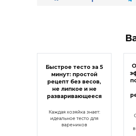
В
О
Быстрое тесто за 5
э
минут: простой
п
рецепт без весов,
не липкое и не
р
разваривающееся
Каждая хозяйка знает:
идеальное тесто для
вареников
в