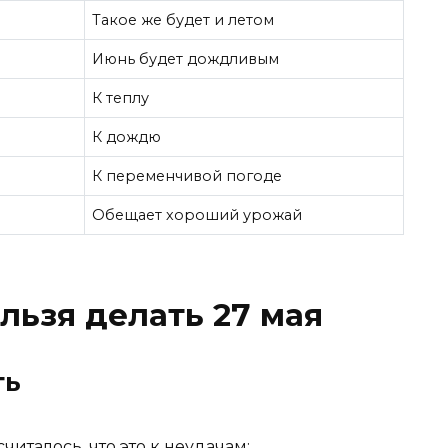
Такое же будет и летом
Июнь будет дождливым
К теплу
К дождю
К переменчивой погоде
Обещает хороший урожай
льзя делать 27 мая
ть
читалось, что это к неудачам;