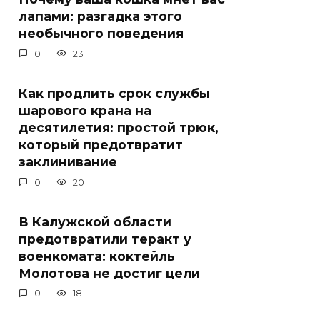
лапами: разгадка этого
необычного поведения
0
23
Как продлить срок службы
шарового крана на
десятилетия: простой трюк,
который предотвратит
заклинивание
0
20
В Калужской области
предотвратили теракт у
военкомата: коктейль
Молотова не достиг цели
0
18