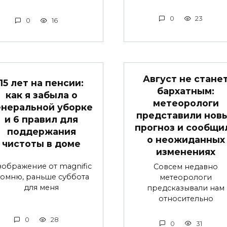
0
23
0
16
Август не стане
15 лет на пенсии:
бархатным:
как я забыла о
метеорологи
енеральной уборке
представили нов
и 6 правил для
прогноз и сообщи
поддержания
о неожиданных
чистоты в доме
изменениях
ображение от magnific
Совсем недавно
омню, раньше суббота
метеорологи
для меня
предсказывали нам
относительно
0
28
0
31