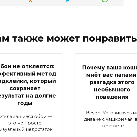
ам также может понравить
бои не отклеятся:
Почему ваша кош
ффективный метод
мнёт вас лапами
одклейки, который
разгадка этого
сохраняет
необычного
езультат на долгие
поведения
годы
Вечер. Устраиваясь н
Отклеившиеся обои —
диване с чашкой чая, 
это не просто
замечаете
изуальный недостаток.