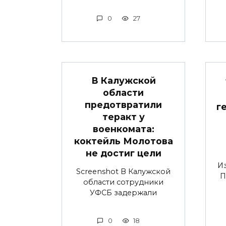
0
27
В Калужской
области
предотвратили
г
теракт у
военкомата:
коктейль Молотова
не достиг цели
Из
Screenshot В Калужской
П
области сотрудники
УФСБ задержали
0
18