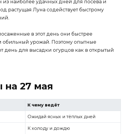
н из наиболее удачных дней для посева и
иод растущая Луна содействует быстрому
ний.
 посаженные в этот день они быстрее
 и обильный урожай. Поэтому опытные
от день для высадки огурцов как в открытый
 на 27 мая
К чему ведёт
Ожидай ясных и тёплых дней
К холоду и дождю