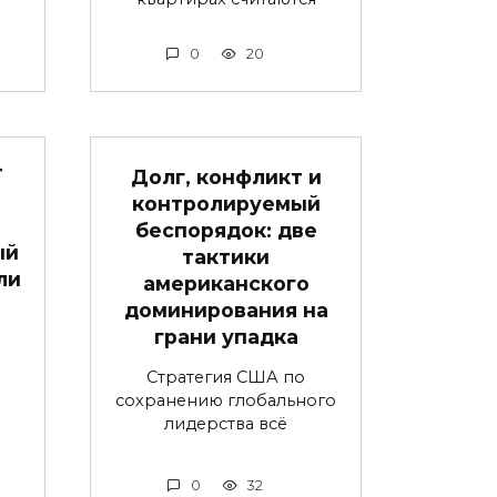
0
20
т
Долг, конфликт и
контролируемый
беспорядок: две
ый
тактики
ли
американского
доминирования на
грани упадка
Стратегия США по
сохранению глобального
лидерства всё
0
32