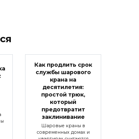
ся
Как продлить срок
ка
службы шарового
:
крана на
десятилетия:
простой трюк,
который
предотвратит
а
заклинивание
вы
Шаровые краны в
современных домах и
квартирах считаются