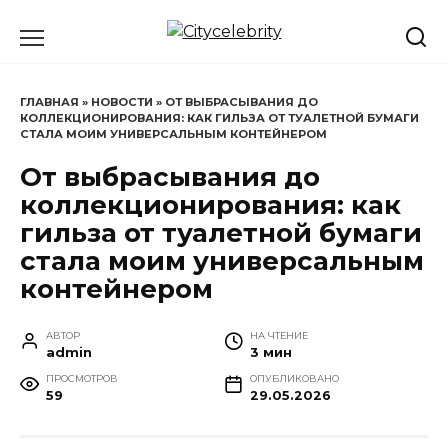
Перейти
к
содержанию
ГЛАВНАЯ
»
НОВОСТИ
»
ОТ ВЫБРАСЫВАНИЯ ДО
КОЛЛЕКЦИОНИРОВАНИЯ: КАК ГИЛЬЗА ОТ ТУАЛЕТНОЙ БУМАГИ
СТАЛА МОИМ УНИВЕРСАЛЬНЫМ КОНТЕЙНЕРОМ
От выбрасывания до
коллекционирования: как
гильза от туалетной бумаги
стала моим универсальным
контейнером
АВТОР
НА ЧТЕНИЕ
admin
3 мин
ПРОСМОТРОВ
ОПУБЛИКОВАНО
59
29.05.2026