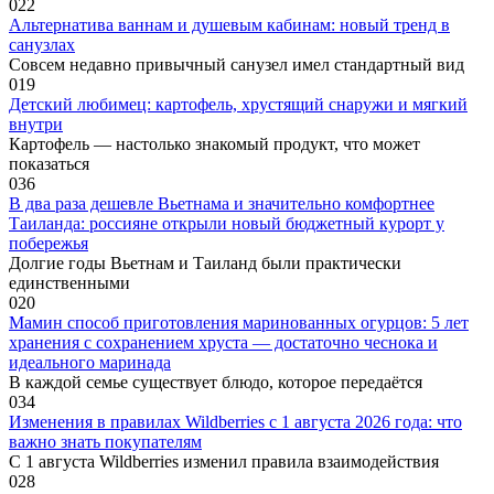
0
22
Альтернатива ваннам и душевым кабинам: новый тренд в
санузлах
Совсем недавно привычный санузел имел стандартный вид
0
19
Детский любимец: картофель, хрустящий снаружи и мягкий
внутри
Картофель — настолько знакомый продукт, что может
показаться
0
36
В два раза дешевле Вьетнама и значительно комфортнее
Таиланда: россияне открыли новый бюджетный курорт у
побережья
Долгие годы Вьетнам и Таиланд были практически
единственными
0
20
Мамин способ приготовления маринованных огурцов: 5 лет
хранения с сохранением хруста — достаточно чеснока и
идеального маринада
В каждой семье существует блюдо, которое передаётся
0
34
Изменения в правилах Wildberries с 1 августа 2026 года: что
важно знать покупателям
С 1 августа Wildberries изменил правила взаимодействия
0
28