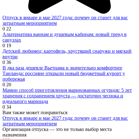
Отпуск в январе и мае 2027 года: почему он станет для вас
затратным мероприятием
0
22
Альтернатива ваннам и душевым кабинам: новый тренд в
санузлах
0
19
Детский любимец: картофель, хрустящий снаружи и мягкий
внутри
0
36
В два раза дешевле Вьетнама и значительно комфортнее
Таиланда: россияне открыли новый бюджетный курорт у
побережья
0
20
Мамин способ приготовления маринованных огурцов: 5 лет
хранения с сохранением хруста — достаточно чеснока и
идеального маринада
0
34
Вам также может понравиться
Отпуск в январе и мае 2027 года: почему он станет для вас
затратным мероприятием
Организация отпуска — это не только выбор места
назначения