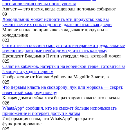
восстановления почвы после урожая
Август — это время, когда садоводы не только собирают
0
9
Холодильник может испортить эти продукты: как вы
уменьшаете их срок годности, даже не открывая двери
Многие из нас по привычке складывают продукты в
холодильник
0
23
Сотни тысяч россиян смогут стать ветеранами труда: важные
изменения, которые необходимо учитывать каждому
Президент Владимир Путин утвердил указ, который может
0
25
Салат из кабачков, натертый на корейской тёрке: готовится за
5 минут и уходит первым
Изображение от KamranAydinov на Magnific Знаете, в
0
25
Что первым класть на сковороду: лук или морковь — секрет,
известный каждому повару
Каждая домохозяйка хотя бы раз задумывалась: что сначала
0
26
WhatsApp* сообщил, кто не сможет больше использовать
приложение и потеряет доступ к чатам
Информация о том, что WhatsApp* прекратит
функционирование
0
25