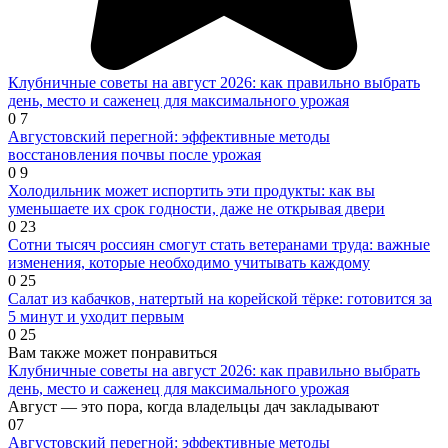
Клубничные советы на август 2026: как правильно выбрать
день, место и саженец для максимального урожая
0
7
Августовский перегной: эффективные методы
восстановления почвы после урожая
0
9
Холодильник может испортить эти продукты: как вы
уменьшаете их срок годности, даже не открывая двери
0
23
Сотни тысяч россиян смогут стать ветеранами труда: важные
изменения, которые необходимо учитывать каждому
0
25
Салат из кабачков, натертый на корейской тёрке: готовится за
5 минут и уходит первым
0
25
Вам также может понравиться
Клубничные советы на август 2026: как правильно выбрать
день, место и саженец для максимального урожая
Август — это пора, когда владельцы дач закладывают
0
7
Августовский перегной: эффективные методы