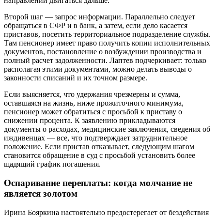
направлении двигаться дальше.
Второй шаг — запрос информации. Параллельно следует
обращаться в СФР и в банк, а затем, если дело касается
приставов, посетить территориальное подразделение службы.
Там пенсионер имеет право получить копии исполнительных
документов, постановление о возбуждении производства и
полный расчет задолженности. Лаптев подчеркивает: только
располагая этими документами, можно делать выводы о
законности списаний и их точном размере.
Если выясняется, что удержания чрезмерны и сумма,
оставшаяся на жизнь, ниже прожиточного минимума,
пенсионер может обратиться с просьбой к приставу о
снижении процента. К заявлению прикладываются
документы о расходах, медицинские заключения, сведения об
иждивенцах — все, что подтверждает затруднительное
положение. Если пристав отказывает, следующим шагом
становится обращение в суд с просьбой установить более
щадящий график погашения.
Оспаривание переплаты: когда молчание не
является золотом
Ирина Бояркина настоятельно предостерегает от бездействия