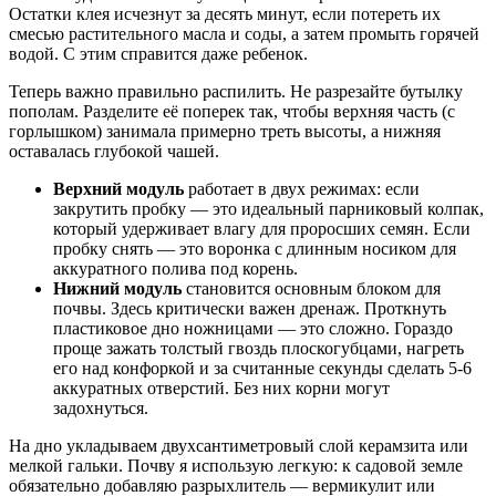
Остатки клея исчезнут за десять минут, если потереть их
смесью растительного масла и соды, а затем промыть горячей
водой. С этим справится даже ребенок.
Теперь важно правильно распилить. Не разрезайте бутылку
пополам. Разделите её поперек так, чтобы верхняя часть (с
горлышком) занимала примерно треть высоты, а нижняя
оставалась глубокой чашей.
Верхний модуль
работает в двух режимах: если
закрутить пробку — это идеальный парниковый колпак,
который удерживает влагу для проросших семян. Если
пробку снять — это воронка с длинным носиком для
аккуратного полива под корень.
Нижний модуль
становится основным блоком для
почвы. Здесь критически важен дренаж. Проткнуть
пластиковое дно ножницами — это сложно. Гораздо
проще зажать толстый гвоздь плоскогубцами, нагреть
его над конфоркой и за считанные секунды сделать 5-6
аккуратных отверстий. Без них корни могут
задохнуться.
На дно укладываем двухсантиметровый слой керамзита или
мелкой гальки. Почву я использую легкую: к садовой земле
обязательно добавляю разрыхлитель — вермикулит или