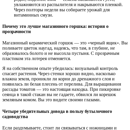
увлажняются из распылителя и накрываются пленкой.
Через полторы недели вы собираете урожай для
витаминных смузи.
Почему это лучше магазинного горшка: история о
прозрачности
Магазинный керамический горшок — это «черный ящик». Вы
поливаете цветок наугад, надеясь, что там, в глубине, не
образовалось болото и не высохла пустыня. С прозрачным
пластиком эта лотерея отменяется.
Я на собственном опыте убедилась: визуальный контроль
спасает растения. Через стенки хорошо видно, насколько
влажна земля, проникли ли корни до дренажного слоя и
появилась ли белая плесень от перелива. Для выращивания
рассады томатов — это настоящая находка. При пикировке
сеянца в такой стакан вы не гадаете, обвился ли корешок
земляным комом. Вы это видите своими глазами.
Четыре убедительных довода в пользу бутылочного
садоводства
Если раздумываете, стоит ли связываться с ножницами и