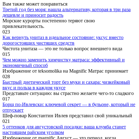
Вам также может понравиться
Третий год без моря: нашла альтернативу, которая в три раза
дешевле и приносит радость
Морские курорты постепенно теряют свою
привлекательность.
0
23
Как вернуть унитаз в идеальное состояние: уксус вместо
дорогостоящих чистящих средств
Чистота унитаза — это не только вопрос внешнего вида
0
15
Чем можно заменить химчистку матраса: эффективный и
экономичный способ
Изображение от teksomolika на Magnific Матрас принимает
0
28
Быстрый диетический торт без муки и сахара: чизкейковый
вкус и польза в каждом укусе
Представьте ситуацию: вы страстно желаете чего-то сладкого
0
17
Борщ по-Ивлевски: ключевой секрет — в бульоне, который не
отпускает
Шеф-повар Константин Ивлев представил свой уникальный
0
21
5 оттенков для августовской посадки: ваша клумба станет
настоящим райским уголком
Изображение от magnific Август — это период, когда