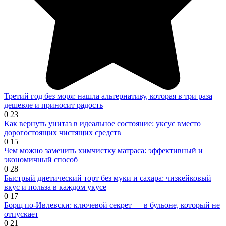
Третий год без моря: нашла альтернативу, которая в три раза
дешевле и приносит радость
0
23
Как вернуть унитаз в идеальное состояние: уксус вместо
дорогостоящих чистящих средств
0
15
Чем можно заменить химчистку матраса: эффективный и
экономичный способ
0
28
Быстрый диетический торт без муки и сахара: чизкейковый
вкус и польза в каждом укусе
0
17
Борщ по-Ивлевски: ключевой секрет — в бульоне, который не
отпускает
0
21