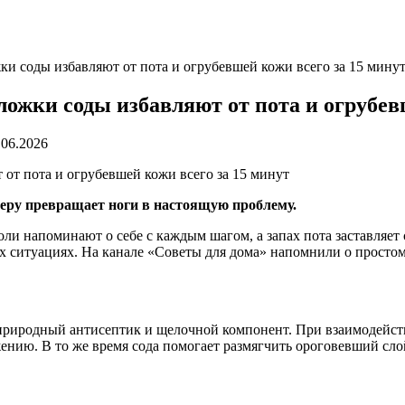
жки соды избавляют от пота и огрубевшей кожи всего за 15 мину
 ложки соды избавляют от пота и огрубев
.06.2026
черу превращает ноги в настоящую проблему.
озоли напоминают о себе с каждым шагом, а запах пота заставляе
х ситуациях. На канале «Советы для дома» напомнили о простом
риродный антисептик и щелочной компонент. При взаимодействии
нию. В то же время сода помогает размягчить ороговевший сло