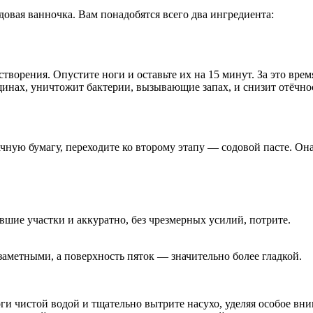
овая ванночка. Вам понадобятся всего два ингредиента:
створения. Опустите ноги и оставьте их на 15 минут. За это врем
нах, уничтожит бактерии, вызывающие запах, и снизит отёчност
ную бумагу, переходите ко второму этапу — содовой пасте. Она
евшие участки и аккуратно, без чрезмерных усилий, потрите.
заметными, а поверхность пяток — значительно более гладкой.
оги чистой водой и тщательно вытрите насухо, уделяя особое в