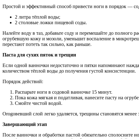
Простой и эффективный способ привести ноги в порядок — сод
2 литра тёплой воды;
2 столовые ложки пищевой соды.
Налейте воду в таз, добавьте соду и перемешайте до полного ра
огрубевшую кожу и мозоли, уменьшит воспаление в микротрещи
перестают потеть так сильно, как раньше.
Паста для сухих пяток и трещин
Если одной ванночки недостаточно и пятки напоминают наждач
количеством тёплой воды до получения густой консистенции.
Порядок действий:
Распарьте ноги в содовой ванночке 15 минут.
Пока кожа мягкая и податливая, нанесите пасту на огруб
Смойте чистой водой.
Оrogовевший слой легко удаляется, трещины становятся менее 
Завершающий этап
После ванночки и обработки пастой обязательно сполосните н