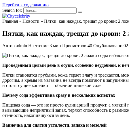
Перейти к содержанию
Search for:
Главная
»
Новости
»
Пятки, как наждак, трещат до крови: 2 ло
Пятки, как наждак, трещат до крови: 2
Автор
admin
На чтение
3 мин
Просмотров
40
Опубликовано
02
Проведённый целый день в обуви, особенно неудобной, к ве
Пятки становятся грубыми, кожа теряет влагу и трескается, м
дорогим, а кремы из магазина не всегда помогают в запущенны
и стоит сущие копейки — обычной пищевой соде.
Почему сода эффективна сразу в нескольких аспектах
Пищевая сода — это не просто кулинарный продукт, а мягкий п
вызывающие неприятный запах, теряют способность к размноже
отёчность, накопившуюся за день.
Ванночка для снятия усталости, запаха и мозолей