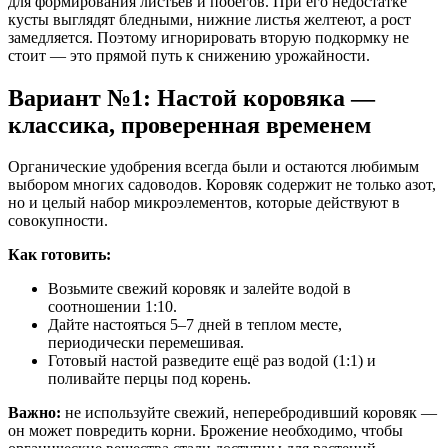
для формирования листьев и побегов. При его недостатке
кусты выглядят бледными, нижние листья желтеют, а рост
замедляется. Поэтому игнорировать вторую подкормку не
стоит — это прямой путь к снижению урожайности.
Вариант №1: Настой коровяка —
классика, проверенная временем
Органические удобрения всегда были и остаются любимым
выбором многих садоводов. Коровяк содержит не только азот,
но и целый набор микроэлементов, которые действуют в
совокупности.
Как готовить:
Возьмите свежий коровяк и залейте водой в
соотношении 1:10.
Дайте настояться 5–7 дней в теплом месте,
периодически перемешивая.
Готовый настой разведите ещё раз водой (1:1) и
поливайте перцы под корень.
Важно:
не используйте свежий, неперебродивший коровяк —
он может повредить корни. Брожение необходимо, чтобы