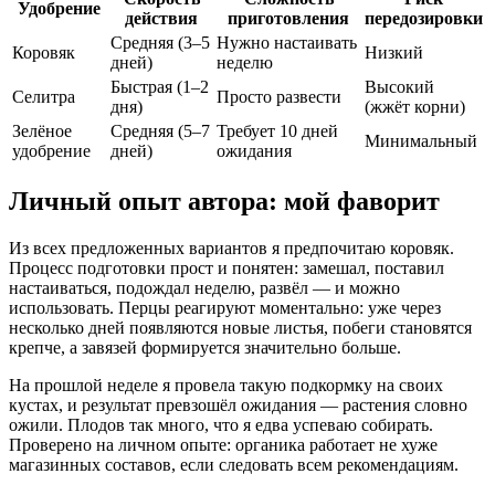
Удобрение
действия
приготовления
передозировки
Средняя (3–5
Нужно настаивать
Коровяк
Низкий
дней)
неделю
Быстрая (1–2
Высокий
Селитра
Просто развести
дня)
(жжёт корни)
Зелёное
Средняя (5–7
Требует 10 дней
Минимальный
удобрение
дней)
ожидания
Личный опыт автора: мой фаворит
Из всех предложенных вариантов я предпочитаю коровяк.
Процесс подготовки прост и понятен: замешал, поставил
настаиваться, подождал неделю, развёл — и можно
использовать. Перцы реагируют моментально: уже через
несколько дней появляются новые листья, побеги становятся
крепче, а завязей формируется значительно больше.
На прошлой неделе я провела такую подкормку на своих
кустах, и результат превзошёл ожидания — растения словно
ожили. Плодов так много, что я едва успеваю собирать.
Проверено на личном опыте: органика работает не хуже
магазинных составов, если следовать всем рекомендациям.