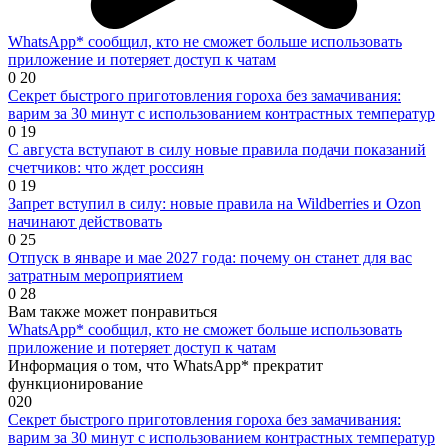
WhatsApp* сообщил, кто не сможет больше использовать
приложение и потеряет доступ к чатам
0
20
Секрет быстрого приготовления гороха без замачивания:
варим за 30 минут с использованием контрастных температур
0
19
С августа вступают в силу новые правила подачи показаний
счетчиков: что ждет россиян
0
19
Запрет вступил в силу: новые правила на Wildberries и Ozon
начинают действовать
0
25
Отпуск в январе и мае 2027 года: почему он станет для вас
затратным мероприятием
0
28
Вам также может понравиться
WhatsApp* сообщил, кто не сможет больше использовать
приложение и потеряет доступ к чатам
Информация о том, что WhatsApp* прекратит
функционирование
0
20
Секрет быстрого приготовления гороха без замачивания:
варим за 30 минут с использованием контрастных температур