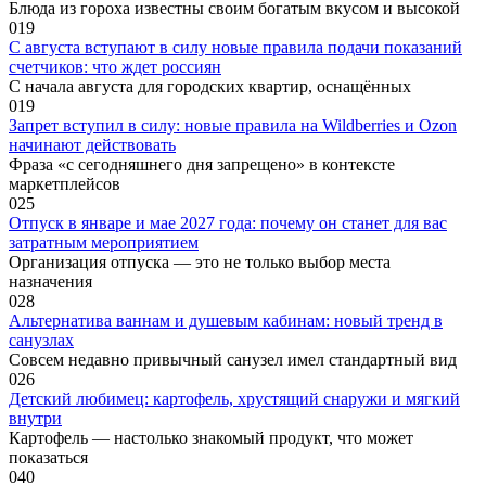
Блюда из гороха известны своим богатым вкусом и высокой
0
19
С августа вступают в силу новые правила подачи показаний
счетчиков: что ждет россиян
С начала августа для городских квартир, оснащённых
0
19
Запрет вступил в силу: новые правила на Wildberries и Ozon
начинают действовать
Фраза «с сегодняшнего дня запрещено» в контексте
маркетплейсов
0
25
Отпуск в январе и мае 2027 года: почему он станет для вас
затратным мероприятием
Организация отпуска — это не только выбор места
назначения
0
28
Альтернатива ваннам и душевым кабинам: новый тренд в
санузлах
Совсем недавно привычный санузел имел стандартный вид
0
26
Детский любимец: картофель, хрустящий снаружи и мягкий
внутри
Картофель — настолько знакомый продукт, что может
показаться
0
40