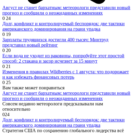
Август не станет бархатным: метеорологи представили новый
прогноз и сообщили о неожиданных изменениях
0
24
Долг, конфликт и контролируемый беспорядок: две тактики
американского доминирования на грани упадка
0
19
Зарплаты трудящихся достигли 400 тысяч: Минтруд
представил новый рейтинг
0
20
Если вода не уходит из раковины, попробуйте этот простой
способ: 2 стакана и засор исчезнет за 15 минут
0
21
Изменения в правилах Wildberries с 1 августа: что подорожает
и как избежать финансовых потерь
0
25
Вам также может понравиться
Август не станет бархатным: метеорологи представили новый
прогноз и сообщили о неожиданных изменениях
Совсем недавно метеорологи предсказывали нам
относительно
0
24
Долг, конфликт и контролируемый беспорядок: две тактики
американского доминирования на грани упадка
Стратегия США по сохранению глобального лидерства всё