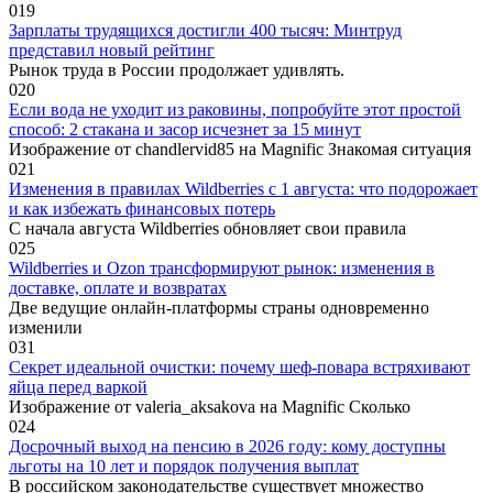
0
19
Зарплаты трудящихся достигли 400 тысяч: Минтруд
представил новый рейтинг
Рынок труда в России продолжает удивлять.
0
20
Если вода не уходит из раковины, попробуйте этот простой
способ: 2 стакана и засор исчезнет за 15 минут
Изображение от chandlervid85 на Magnific Знакомая ситуация
0
21
Изменения в правилах Wildberries с 1 августа: что подорожает
и как избежать финансовых потерь
С начала августа Wildberries обновляет свои правила
0
25
Wildberries и Ozon трансформируют рынок: изменения в
доставке, оплате и возвратах
Две ведущие онлайн-платформы страны одновременно
изменили
0
31
Секрет идеальной очистки: почему шеф-повара встряхивают
яйца перед варкой
Изображение от valeria_aksakova на Magnific Сколько
0
24
Досрочный выход на пенсию в 2026 году: кому доступны
льготы на 10 лет и порядок получения выплат
В российском законодательстве существует множество