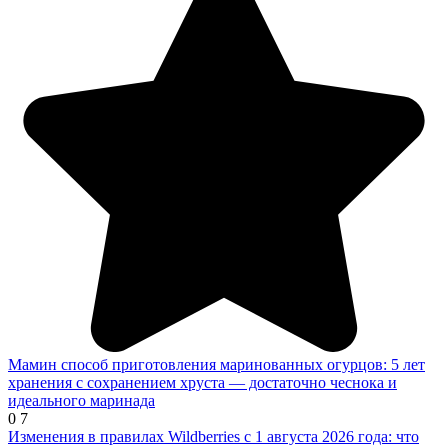
Мамин способ приготовления маринованных огурцов: 5 лет
хранения с сохранением хруста — достаточно чеснока и
идеального маринада
0
7
Изменения в правилах Wildberries с 1 августа 2026 года: что