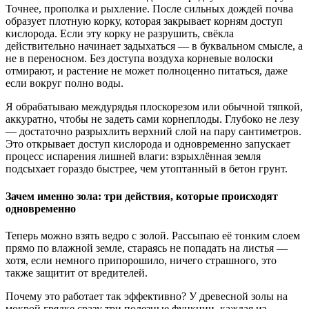
Точнее, прополка и рыхление. После сильных дождей почва
образует плотную корку, которая закрывает корням доступ
кислорода. Если эту корку не разрушить, свёкла
действительно начинает задыхаться — в буквальном смысле, а
не в переносном. Без доступа воздуха корневые волоски
отмирают, и растение не может полноценно питаться, даже
если вокруг полно воды.
Я обрабатываю междурядья плоскорезом или обычной тяпкой,
аккуратно, чтобы не задеть сами корнеплоды. Глубоко не лезу
— достаточно разрыхлить верхний слой на пару сантиметров.
Это открывает доступ кислорода и одновременно запускает
процесс испарения лишней влаги: взрыхлённая земля
подсыхает гораздо быстрее, чем утоптанный в бетон грунт.
Зачем именно зола: три действия, которые происходят
одновременно
Теперь можно взять ведро с золой. Рассыпаю её тонким слоем
прямо по влажной земле, стараясь не попадать на листья —
хотя, если немного припорошило, ничего страшного, это
также защитит от вредителей.
Почему это работает так эффективно? У древесной золы на
мокрой грядке сразу три полезные функции, каждая из