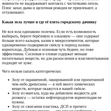
живности не выдерживает контакта с частичками пепла.
Плюс запах дыма и щелочная реакция не привлекают, а
отталкивают.
Какая зола лучше и где её взять городскому дачнику
Не вся зола одинаково полезна. Если есть возможность
выбирать, берите берёзовую и ольховую — они содержат
больше всего кальция, калия и микроэлементов, которые
одновременно подкормили свёклу в период налива
корнеплода. Дубовая и осиновая чуть беднее, но тоже
эффективны. Сосновая и еловая содержат меньше
питательных веществ, но для раскисления и влаговпитывания
подходят не хуже.
Чего нельзя сыпать категорически:
Золу от окрашенной, лакированной или пропитанной
чем-либо древесины — в ней много химических
веществ, которые окажутся в вашей свёкле.
Золу из мангала, куда вы добавляли жидкость для
розжига — остатки нефтепродуктов корнеплодам не
нужны.
Золу от сжигания пластика, ДСП и прочего
строительного мусора — это уже не удобрение, а