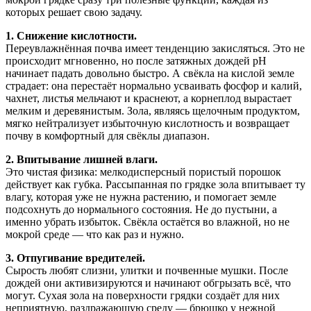
которых решает свою задачу.
1. Снижение кислотности.
Переувлажнённая почва имеет тенденцию закисляться. Это не
происходит мгновенно, но после затяжных дождей pH
начинает падать довольно быстро. А свёкла на кислой земле
страдает: она перестаёт нормально усваивать фосфор и калий,
чахнет, листья мельчают и краснеют, а корнеплод вырастает
мелким и деревянистым. Зола, являясь щелочным продуктом,
мягко нейтрализует избыточную кислотность и возвращает
почву в комфортный для свёклы диапазон.
2. Впитывание лишней влаги.
Это чистая физика: мелкодисперсный пористый порошок
действует как губка. Рассыпанная по грядке зола впитывает ту
влагу, которая уже не нужна растению, и помогает земле
подсохнуть до нормального состояния. Не до пустыни, а
именно убрать избыток. Свёкла остаётся во влажной, но не
мокрой среде — что как раз и нужно.
3. Отпугивание вредителей.
Сырость любят слизни, улитки и почвенные мушки. После
дождей они активизируются и начинают обгрызать всё, что
могут. Сухая зола на поверхности грядки создаёт для них
неприятную, раздражающую среду — брюшко у нежной