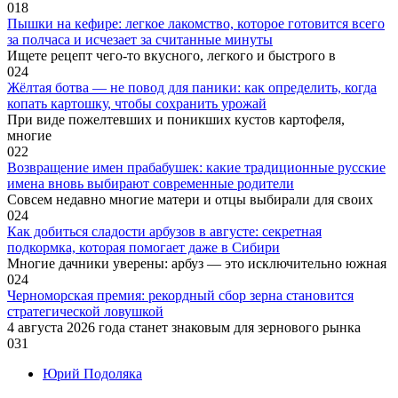
0
18
Пышки на кефире: легкое лакомство, которое готовится всего
за полчаса и исчезает за считанные минуты
Ищете рецепт чего-то вкусного, легкого и быстрого в
0
24
Жёлтая ботва — не повод для паники: как определить, когда
копать картошку, чтобы сохранить урожай
При виде пожелтевших и поникших кустов картофеля,
многие
0
22
Возвращение имен прабабушек: какие традиционные русские
имена вновь выбирают современные родители
Совсем недавно многие матери и отцы выбирали для своих
0
24
Как добиться сладости арбузов в августе: секретная
подкормка, которая помогает даже в Сибири
Многие дачники уверены: арбуз — это исключительно южная
0
24
Черноморская премия: рекордный сбор зерна становится
стратегической ловушкой
4 августа 2026 года станет знаковым для зернового рынка
0
31
Юрий Подоляка