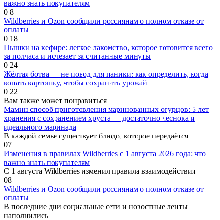
важно знать покупателям
0
8
Wildberries и Ozon сообщили россиянам о полном отказе от
оплаты
0
18
Пышки на кефире: легкое лакомство, которое готовится всего
за полчаса и исчезает за считанные минуты
0
24
Жёлтая ботва — не повод для паники: как определить, когда
копать картошку, чтобы сохранить урожай
0
22
Вам также может понравиться
Мамин способ приготовления маринованных огурцов: 5 лет
хранения с сохранением хруста — достаточно чеснока и
идеального маринада
В каждой семье существует блюдо, которое передаётся
0
7
Изменения в правилах Wildberries с 1 августа 2026 года: что
важно знать покупателям
С 1 августа Wildberries изменил правила взаимодействия
0
8
Wildberries и Ozon сообщили россиянам о полном отказе от
оплаты
В последние дни социальные сети и новостные ленты
наполнились