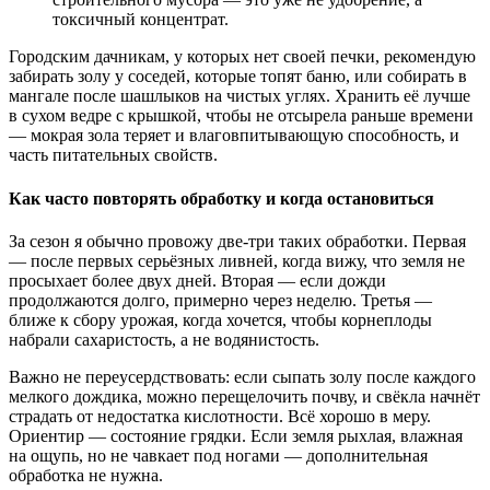
токсичный концентрат.
Городским дачникам, у которых нет своей печки, рекомендую
забирать золу у соседей, которые топят баню, или собирать в
мангале после шашлыков на чистых углях. Хранить её лучше
в сухом ведре с крышкой, чтобы не отсырела раньше времени
— мокрая зола теряет и влаговпитывающую способность, и
часть питательных свойств.
Как часто повторять обработку и когда остановиться
За сезон я обычно провожу две-три таких обработки. Первая
— после первых серьёзных ливней, когда вижу, что земля не
просыхает более двух дней. Вторая — если дожди
продолжаются долго, примерно через неделю. Третья —
ближе к сбору урожая, когда хочется, чтобы корнеплоды
набрали сахаристость, а не водянистость.
Важно не переусердствовать: если сыпать золу после каждого
мелкого дождика, можно перещелочить почву, и свёкла начнёт
страдать от недостатка кислотности. Всё хорошо в меру.
Ориентир — состояние грядки. Если земля рыхлая, влажная
на ощупь, но не чавкает под ногами — дополнительная
обработка не нужна.