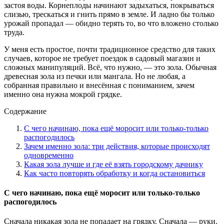
застоя воды. Корнеплоды начинают задыхаться, покрываться
слизью, трескаться и гнить прямо в земле. И ладно бы только
урожай пропадал — обидно терять то, во что вложено столько
труда.
У меня есть простое, почти традиционное средство для таких
случаев, которое не требует поездок в садовый магазин и
сложных манипуляций. Всё, что нужно, — это зола. Обычная
древесная зола из печки или мангала. Но не любая, а
собранная правильно и внесённая с пониманием, зачем
именно она нужна мокрой грядке.
Содержание
С чего начинаю, пока ещё моросит или только-только
распогодилось
Зачем именно зола: три действия, которые происходят
одновременно
Какая зола лучше и где её взять городскому дачнику
Как часто повторять обработку и когда остановиться
С чего начинаю, пока ещё моросит или только-только
распогодилось
Сначала никакая зола не попадает на грядку. Сначала — руки.