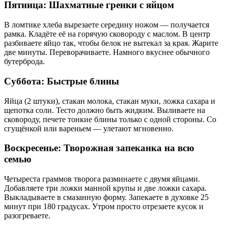
Пятница: Шахматные гренки с яйцом
В ломтике хлеба вырезаете середину ножом — получается
рамка. Кладёте её на горячую сковороду с маслом. В центр
разбиваете яйцо так, чтобы белок не вытекал за края. Жарите
две минуты. Переворачиваете. Намного вкуснее обычного
бутерброда.
Суббота: Быстрые блины
Яйца (2 штуки), стакан молока, стакан муки, ложка сахара и
щепотка соли. Тесто должно быть жидким. Выливаете на
сковороду, печете тонкие блины только с одной стороны. Со
сгущёнкой или вареньем — улетают мгновенно.
Воскресенье: Творожная запеканка на всю
семью
Четыреста граммов творога разминаете с двумя яйцами.
Добавляете три ложки манной крупы и две ложки сахара.
Выкладываете в смазанную форму. Запекаете в духовке 25
минут при 180 градусах. Утром просто отрезаете кусок и
разогреваете.