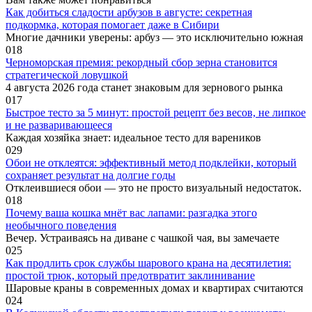
Как добиться сладости арбузов в августе: секретная
подкормка, которая помогает даже в Сибири
Многие дачники уверены: арбуз — это исключительно южная
0
18
Черноморская премия: рекордный сбор зерна становится
стратегической ловушкой
4 августа 2026 года станет знаковым для зернового рынка
0
17
Быстрое тесто за 5 минут: простой рецепт без весов, не липкое
и не разваривающееся
Каждая хозяйка знает: идеальное тесто для вареников
0
29
Обои не отклеятся: эффективный метод подклейки, который
сохраняет результат на долгие годы
Отклеившиеся обои — это не просто визуальный недостаток.
0
18
Почему ваша кошка мнёт вас лапами: разгадка этого
необычного поведения
Вечер. Устраиваясь на диване с чашкой чая, вы замечаете
0
25
Как продлить срок службы шарового крана на десятилетия:
простой трюк, который предотвратит заклинивание
Шаровые краны в современных домах и квартирах считаются
0
24