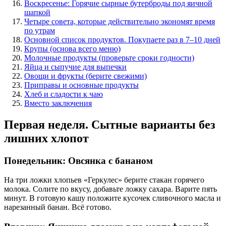
Воскресенье: Горячие сырные бутерброды под яичной
шапкой
Четыре совета, которые действительно экономят время
по утрам
Основной список продуктов. Покупаете раз в 7–10 дней
Крупы (основа всего меню)
Молочные продукты (проверьте сроки годности)
Яйца и сыпучие для выпечки
Овощи и фрукты (берите свежими)
Приправы и основные продукты
Хлеб и сладости к чаю
Вместо заключения
Первая неделя. Сытные варианты без
лишних хлопот
Понедельник: Овсянка с бананом
На три ложки хлопьев «Геркулес» берите стакан горячего
молока. Солите по вкусу, добавьте ложку сахара. Варите пять
минут. В готовую кашу положите кусочек сливочного масла и
нарезанный банан. Всё готово.