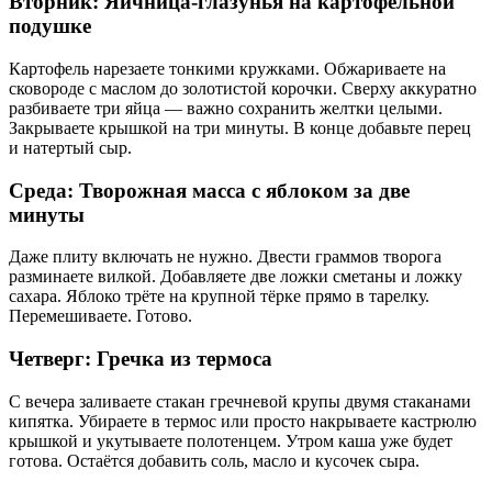
Вторник: Яичница-глазунья на картофельной
подушке
Картофель нарезаете тонкими кружками. Обжариваете на
сковороде с маслом до золотистой корочки. Сверху аккуратно
разбиваете три яйца — важно сохранить желтки целыми.
Закрываете крышкой на три минуты. В конце добавьте перец
и натертый сыр.
Среда: Творожная масса с яблоком за две
минуты
Даже плиту включать не нужно. Двести граммов творога
разминаете вилкой. Добавляете две ложки сметаны и ложку
сахара. Яблоко трёте на крупной тёрке прямо в тарелку.
Перемешиваете. Готово.
Четверг: Гречка из термоса
С вечера заливаете стакан гречневой крупы двумя стаканами
кипятка. Убираете в термос или просто накрываете кастрюлю
крышкой и укутываете полотенцем. Утром каша уже будет
готова. Остаётся добавить соль, масло и кусочек сыра.