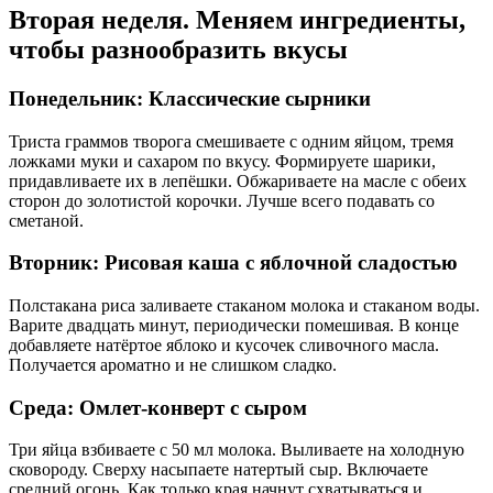
Вторая неделя. Меняем ингредиенты,
чтобы разнообразить вкусы
Понедельник: Классические сырники
Триста граммов творога смешиваете с одним яйцом, тремя
ложками муки и сахаром по вкусу. Формируете шарики,
придавливаете их в лепёшки. Обжариваете на масле с обеих
сторон до золотистой корочки. Лучше всего подавать со
сметаной.
Вторник: Рисовая каша с яблочной сладостью
Полстакана риса заливаете стаканом молока и стаканом воды.
Варите двадцать минут, периодически помешивая. В конце
добавляете натёртое яблоко и кусочек сливочного масла.
Получается ароматно и не слишком сладко.
Среда: Омлет-конверт с сыром
Три яйца взбиваете с 50 мл молока. Выливаете на холодную
сковороду. Сверху насыпаете натертый сыр. Включаете
средний огонь. Как только края начнут схватываться и