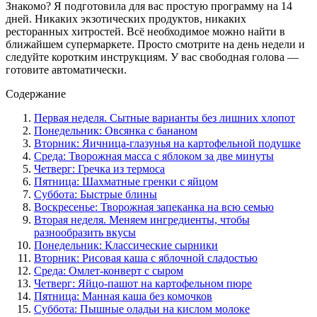
Знакомо? Я подготовила для вас простую программу на 14
дней. Никаких экзотических продуктов, никаких
ресторанных хитростей. Всё необходимое можно найти в
ближайшем супермаркете. Просто смотрите на день недели и
следуйте коротким инструкциям. У вас свободная голова —
готовите автоматически.
Содержание
Первая неделя. Сытные варианты без лишних хлопот
Понедельник: Овсянка с бананом
Вторник: Яичница-глазунья на картофельной подушке
Среда: Творожная масса с яблоком за две минуты
Четверг: Гречка из термоса
Пятница: Шахматные гренки с яйцом
Суббота: Быстрые блины
Воскресенье: Творожная запеканка на всю семью
Вторая неделя. Меняем ингредиенты, чтобы
разнообразить вкусы
Понедельник: Классические сырники
Вторник: Рисовая каша с яблочной сладостью
Среда: Омлет-конверт с сыром
Четверг: Яйцо-пашот на картофельном пюре
Пятница: Манная каша без комочков
Суббота: Пышные оладьи на кислом молоке