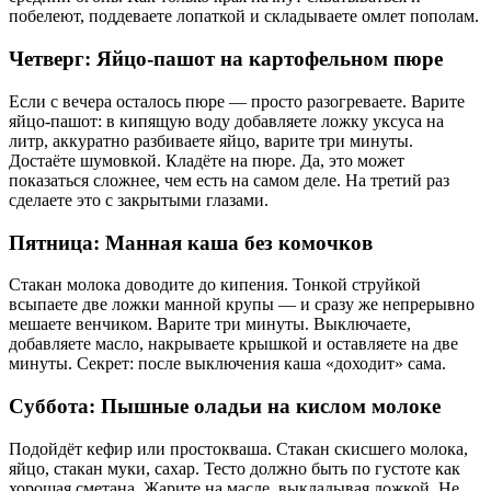
побелеют, поддеваете лопаткой и складываете омлет пополам.
Четверг: Яйцо-пашот на картофельном пюре
Если с вечера осталось пюре — просто разогреваете. Варите
яйцо-пашот: в кипящую воду добавляете ложку уксуса на
литр, аккуратно разбиваете яйцо, варите три минуты.
Достаёте шумовкой. Кладёте на пюре. Да, это может
показаться сложнее, чем есть на самом деле. На третий раз
сделаете это с закрытыми глазами.
Пятница: Манная каша без комочков
Стакан молока доводите до кипения. Тонкой струйкой
всыпаете две ложки манной крупы — и сразу же непрерывно
мешаете венчиком. Варите три минуты. Выключаете,
добавляете масло, накрываете крышкой и оставляете на две
минуты. Секрет: после выключения каша «доходит» сама.
Суббота: Пышные оладьи на кислом молоке
Подойдёт кефир или простокваша. Стакан скисшего молока,
яйцо, стакан муки, сахар. Тесто должно быть по густоте как
хорошая сметана. Жарите на масле, выкладывая ложкой. Не