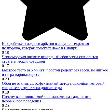
Как добиться сладости арбузов в августе: секретная
подкормка, которая помогает даже в Сибири
0
18
Черноморская премия: рекордный сбор зерна становится
стратегической ловушкой
0
17
Быстрое тесто за 5 минут: простой рецепт без весов, не липкое
и не разваривающееся
0
29
Обои не отклеятся: эффективный метод подклейки, который
сохраняет результат на долгие годы
0
18
Почему ваша кошка мнёт вас лапами: разгадка этого
необычного поведения
0
25
Вам также может понравиться