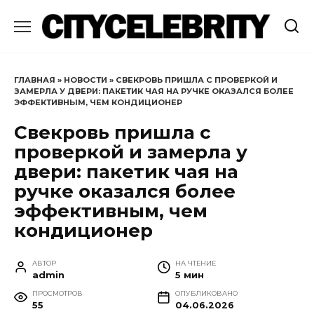
Перейти
к
содержанию
ГЛАВНАЯ
»
НОВОСТИ
»
СВЕКРОВЬ ПРИШЛА С ПРОВЕРКОЙ И
ЗАМЕРЛА У ДВЕРИ: ПАКЕТИК ЧАЯ НА РУЧКЕ ОКАЗАЛСЯ БОЛЕЕ
ЭФФЕКТИВНЫМ, ЧЕМ КОНДИЦИОНЕР
Свекровь пришла с
проверкой и замерла у
двери: пакетик чая на
ручке оказался более
эффективным, чем
кондиционер
АВТОР
НА ЧТЕНИЕ
admin
5 мин
ПРОСМОТРОВ
ОПУБЛИКОВАНО
55
04.06.2026