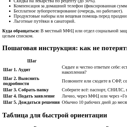
Скидка на лекарства по рецепту (до 50%).
Компенсация за домашний телефон (фиксированная сумма
Бесплатное зубопротезирование (очередь, но работают).
Продуктовые наборы или вещевая помощь перед праздни
Льготные путёвки в санаторий.
Куда обращаться:
В местный МФЦ или отдел социальной защиты
целым списком.
Пошаговая инструкция: как не потерят
Шаг
Сядьте и честно ответьте себе: 
Шаг 1. Аудит
накопления?
Шаг 2. Выяснить
Позвоните или сходите в СФР, с
подробности
Шаг 3. Собрать папку
Соберите всё: паспорт, СНИЛС, п
Шаг 4. Подать заявление
Лично, через МФЦ или через «Го
Шаг 5. Дождаться решения
Обычно 10 рабочих дней до меся
Таблица для быстрой ориентации