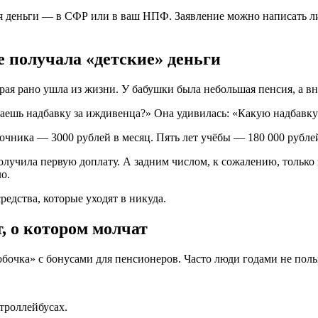
ся деньги — в СФР или в ваш НПФ. Заявление можно написать ли
е получала «детские» деньги
ая рано ушла из жизни. У бабушки была небольшая пенсия, а вн
учаешь надбавку за иждивенца?» Она удивилась: «Какую надбавк
та-очника — 3000 рублей в месяц. Пять лет учёбы — 180 000 рубл
олучила первую доплату. А задним числом, к сожалению, только 
о.
едства, которые уходят в никуда.
, о котором молчат
обочка» с бонусами для пенсионеров. Часто люди годами не поль
троллейбусах.