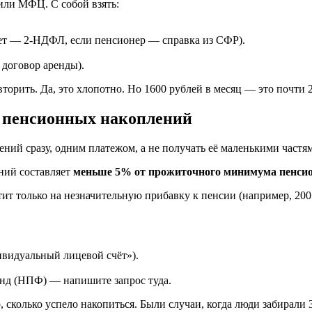
или МФЦ. С собой взять:
тает — 2-НДФЛ, если пенсионер — справка из СФР).
 договор аренды).
торить. Да, это хлопотно. Но 1600 рублей в месяц — это почти 2
 пенсионных накоплений
ий сразу, одним платежом, а не получать её маленькими частя
ений составляет
меньше 5% от прожиточного минимума пенси
 только на незначительную прибавку к пенсии (например, 200 ру
ивидуальный лицевой счёт»).
нд (НПФ) — напишите запрос туда.
го, сколько успело накопиться. Были случаи, когда люди забирал