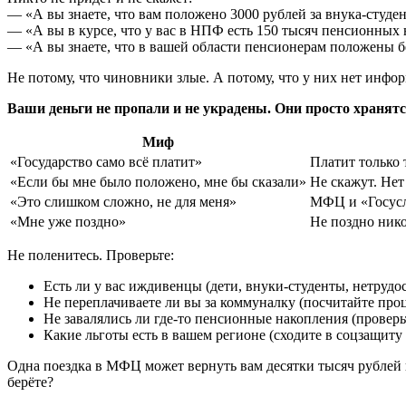
— «А вы знаете, что вам положено 3000 рублей за внука-студе
— «А вы в курсе, что у вас в НПФ есть 150 тысяч пенсионных
— «А вы знаете, что в вашей области пенсионерам положены б
Не потому, что чиновники злые. А потому, что у них нет инфо
Ваши деньги не пропали и не украдены. Они просто хранятся
Миф
«Государство само всё платит»
Платит только 
«Если бы мне было положено, мне бы сказали»
Не скажут. Нет
«Это слишком сложно, не для меня»
МФЦ и «Госусл
«Мне уже поздно»
Не поздно нико
Не поленитесь. Проверьте:
Есть ли у вас иждивенцы (дети, внуки-студенты, нетруд
Не переплачиваете ли вы за коммуналку (посчитайте проц
Не завалялись ли где-то пенсионные накопления (проверь
Какие льготы есть в вашем регионе (сходите в соцзащиту 
Одна поездка в МФЦ может вернуть вам десятки тысяч рублей 
берёте?