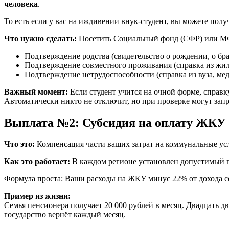
человека
.
То есть если у вас на иждивении внук-студент, вы можете пол
Что нужно сделать:
Посетить Социальный фонд (СФР) или МФ
Подтверждение родства (свидетельство о рождении, о бра
Подтверждение совместного проживания (справка из жил
Подтверждение нетрудоспособности (справка из вуза, ме
Важный момент:
Если студент учится на очной форме, справк
Автоматически никто не отключит, но при проверке могут запр
Выплата №2: Субсидия на оплату ЖКУ
Что это:
Компенсация части ваших затрат на коммунальные усл
Как это работает:
В каждом регионе установлен допустимый п
Формула проста: Ваши расходы на ЖКУ минус 22% от дохода с
Пример из жизни:
Семья пенсионера получает 20 000 рублей в месяц. Двадцать д
государство вернёт каждый месяц.