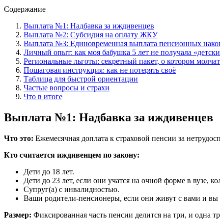
Содержание
Выплата №1: Надбавка за иждивенцев
Выплата №2: Субсидия на оплату ЖКУ
Выплата №3: Единовременная выплата пенсионных нако
Личный опыт: как моя бабушка 5 лет не получала «детски
Региональные льготы: секретный пакет, о котором молчат
Пошаговая инструкция: как не потерять своё
Таблица для быстрой ориентации
Частые вопросы и страхи
Что в итоге
Выплата №1: Надбавка за иждивенцев
Что это:
Ежемесячная доплата к страховой пенсии за нетрудос
Кто считается иждивенцем по закону:
Дети до 18 лет.
Дети до 23 лет, если они учатся на очной форме в вузе, к
Супруг(а) с инвалидностью.
Ваши родители-пенсионеры, если они живут с вами и вы 
Размер:
Фиксированная часть пенсии делится на три, и одна тр