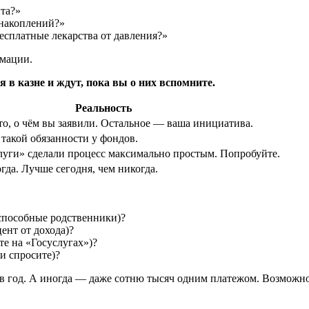
нта?»
 накоплений?»
есплатные лекарства от давления?»
рмации.
 в казне и ждут, пока вы о них вспомните.
Реальность
то, о чём вы заявили. Остальное — ваша инициатива.
 такой обязанности у фондов.
уги» сделали процесс максимально простым. Попробуйте.
гда. Лучше сегодня, чем никогда.
оспособные родственники)?
ент от дохода)?
те на «Госуслугах»)?
и спросите)?
в год. А иногда — даже сотню тысяч одним платежом. Возможно,