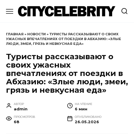
Перейти
к
содержанию
ГЛАВНАЯ
»
НОВОСТИ
»
ТУРИСТЫ РАССКАЗЫВАЮТ О СВОИХ
УЖАСНЫХ ВПЕЧАТЛЕНИЯХ ОТ ПОЕЗДКИ В АБХАЗИЮ: «ЗЛЫЕ
ЛЮДИ, ЗМЕИ, ГРЯЗЬ И НЕВКУСНАЯ ЕДА»
Туристы рассказывают о
своих ужасных
впечатлениях от поездки в
Абхазию: «Злые люди, змеи,
грязь и невкусная еда»
АВТОР
НА ЧТЕНИЕ
admin
6 мин
ПРОСМОТРОВ
ОПУБЛИКОВАНО
68
26.05.2026