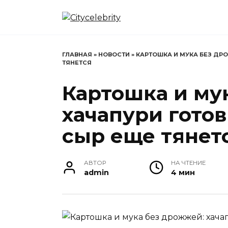
Перейти
к
содержанию
ГЛАВНАЯ
»
НОВОСТИ
»
КАРТОШКА И МУКА БЕЗ ДРО
ТЯНЕТСЯ
Картошка и му
хачапури готов
сыр еще тянет
АВТОР
НА ЧТЕНИЕ
admin
4 мин