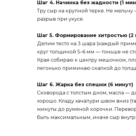
Шаг 4. Начинка без жадности (1 мин
Тру сыр на крупной терке. Не мельчу
разрыв при укусе.
Шаг 5. Формирование хитростью (2
Делим тесто на 3 шара (каждый приме
круг толщиной 5–6 мм — тоньше не ст
Края собираю к центру мешочком, п
легонько приминаю скалкой до толщин
Шаг 6. Жарка без спешки (6 минут)
Сковорода с толстым дном, масла — д
хорошо. Кладу хачапури швом вниз (та
минуты до румяной корочки. Перево
быть максимальным, иначе сыр внутри