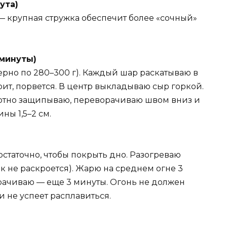
ута)
 — крупная стружка обеспечит более «сочный»
 минуты)
рно по 280–300 г). Каждый шар раскатываю в
оит, порвется. В центр выкладываю сыр горкой.
лотно защипываю, переворачиваю швом вниз и
ы 1,5–2 см.
остаточно, чтобы покрыть дно. Разогреваю
к не раскроется). Жарю на среднем огне 3
рачиваю — еще 3 минуты. Огонь не должен
 не успеет расплавиться.