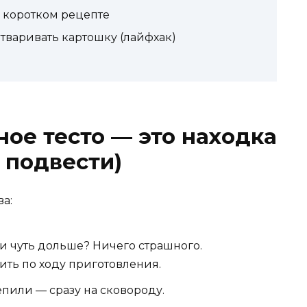
в коротком рецепте
отваривать картошку (лайфхак)
ое тесто — это находка
 подвести)
ва:
 чуть дольше? Ничего страшного.
ть по ходу приготовления.
епили — сразу на сковороду.