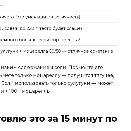
—
ничего (это уменьшит эластичность)
рисовая (до 220 г, тесто будет слаще)
немного больше, если сыр пресный
сулугуни + моцарелла 50/50 — отличное сочетание
 низким содержанием соли. Промойте его
ьмете только моцареллу — получится тягучее,
. Если использовать только сулугуни — может
ни + 100 г моцареллы.
товлю это за 15 минут по