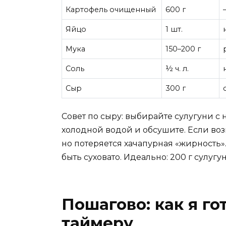
Картофель очищенный
600 г
Яйцо
1 шт.
Мука
150–200 г
Соль
½ ч. л.
Сыр
300 г
Совет по сыру: выбирайте сулугуни с
холодной водой и обсушите. Если воз
но потеряется хачапурная «жирность»
быть суховато. Идеально: 200 г сулугу
Пошагово: как я го
таймеру