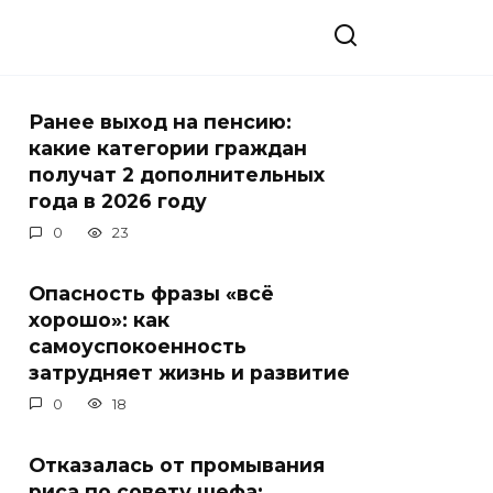
Ранее выход на пенсию:
какие категории граждан
получат 2 дополнительных
года в 2026 году
0
23
Опасность фразы «всё
хорошо»: как
самоуспокоенность
затрудняет жизнь и развитие
0
18
Отказалась от промывания
риса по совету шефа: