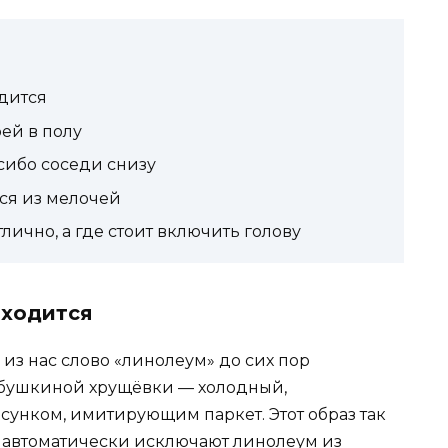
дится
рей в полу
асибо соседи снизу
ся из мелочей
тлично, а где стоит включить голову
бходится
из нас слово «линолеум» до сих пор
абушкиной хрущёвки — холодный,
сунком, имитирующим паркет. Этот образ так
е автоматически исключают линолеум из