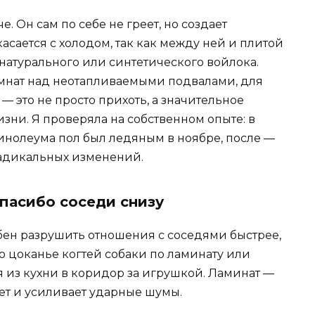
 Он сам по себе не греет, но создает
асается с холодом, так как между ней и плитой
натурального или синтетического войлока.
комнат над неотапливаемыми подвалами, для
— это не просто прихоть, а значительное
ни. Я проверяла на собственном опыте: в
инолеума пол был ледяным в ноябре, после —
радикальных изменений.
спасибо соседи снизу
бен разрушить отношения с соседями быстрее,
то цоканье когтей собаки по ламинату или
я из кухни в коридор за игрушкой. Ламинат —
ет и усиливает ударные шумы.