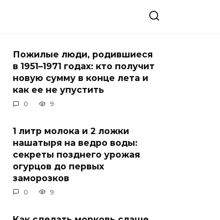
Пожилые люди, родившиеся
в 1951–1971 годах: кто получит
новую сумму в конце лета и
как ее не упустить
0
9
1 литр молока и 2 ложки
нашатыря на ведро воды:
секреты позднего урожая
огурцов до первых
заморозков
0
9
Как сделать морковь слаще