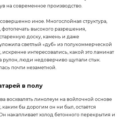
ув на современное производство.
 совершенно иное. Многослойная структура,
 фотопечать высокого разрешения,
таренную доску, камень и даже
я уложила светлый «дуб» из полукоммерческой
у, искренне интересовались, какой это ламинат
ла рулон, люди недоверчиво щупали стык.
лась почти незаметной.
атарей в полу
това восхвалять линолеум на войлочной основе
 каким бы дорогим он ни был, остаётся
 Он накапливает холод бетонного перекрытия и