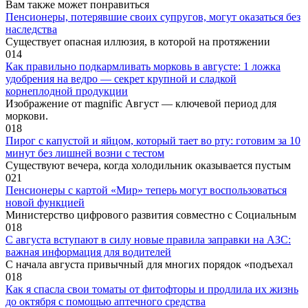
Вам также может понравиться
Пенсионеры, потерявшие своих супругов, могут оказаться без
наследства
Существует опасная иллюзия, в которой на протяжении
0
14
Как правильно подкармливать морковь в августе: 1 ложка
удобрения на ведро — секрет крупной и сладкой
корнеплодной продукции
Изображение от magnific Август — ключевой период для
моркови.
0
18
Пирог с капустой и яйцом, который тает во рту: готовим за 10
минут без лишней возни с тестом
Существуют вечера, когда холодильник оказывается пустым
0
21
Пенсионеры с картой «Мир» теперь могут воспользоваться
новой функцией
Министерство цифрового развития совместно с Социальным
0
18
С августа вступают в силу новые правила заправки на АЗС:
важная информация для водителей
С начала августа привычный для многих порядок «подъехал
0
18
Как я спасла свои томаты от фитофторы и продлила их жизнь
до октября с помощью аптечного средства