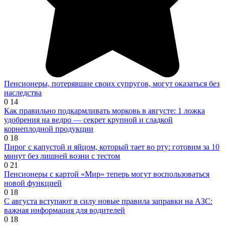
Пенсионеры, потерявшие своих супругов, могут оказаться без
наследства
0
14
Как правильно подкармливать морковь в августе: 1 ложка
удобрения на ведро — секрет крупной и сладкой
корнеплодной продукции
0
18
Пирог с капустой и яйцом, который тает во рту: готовим за 10
минут без лишней возни с тестом
0
21
Пенсионеры с картой «Мир» теперь могут воспользоваться
новой функцией
0
18
С августа вступают в силу новые правила заправки на АЗС:
важная информация для водителей
0
18