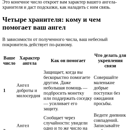
Это конечное число откроет вам характер вашего ангела-
хранителя и даст подсказки, как наладить с ним связь.
Четыре хранителя: кому и чем
помогает ваш ангел
В зависимости от полученного числа, ваш небесный
покровитель действует по-разному.
Что делать для
Ваше
Характер
Как он помогает
укрепления
число
ангела
связи
Защищает, когда вы
бескорыстно помогаете
Совершайте
другим. Даже
маленькие
Ангел
небольшая помощь —
добрые
1
доброты и
подбросить монетку
поступки без
милосердия
или поддержать соседку
ожидания
— усиливает его
просьбы.
защиту.
Ведите дневник
Сообщает через
совпадений.
случайности: увидели
Ангел
Записывайте
одно и то же число на