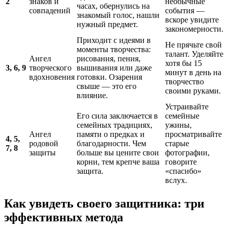
2
знаков и
необычные
часах, обернулись на
совпадений
события —
знакомый голос, нашли
вскоре увидите
нужный предмет.
закономерности.
Приходит с идеями в
Не прячьте свой
моменты творчества:
талант. Уделяйте
Ангел
рисования, пения,
хотя бы 15
3, 6, 9
творческого
вышивания или даже
минут в день на
вдохновения
готовки. Озарения
творчество
свыше — это его
своими руками.
влияние.
Устраивайте
Его сила заключается в
семейные
семейных традициях,
ужины,
Ангел
памяти о предках и
просматривайте
4, 5,
родовой
благодарности. Чем
старые
7, 8
защиты
больше вы цените свои
фотографии,
корни, тем крепче ваша
говорите
защита.
«спасибо»
вслух.
Как увидеть своего защитника: три
эффективных метода