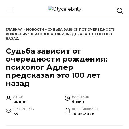
Перейти
к
содержанию
ГЛАВНАЯ
»
НОВОСТИ
»
СУДЬБА ЗАВИСИТ ОТ ОЧЕРЕДНОСТИ
РОЖДЕНИЯ: ПСИХОЛОГ АДЛЕР ПРЕДСКАЗАЛ ЭТО 100 ЛЕТ
НАЗАД
Судьба зависит от
очередности рождения:
психолог Адлер
предсказал это 100 лет
назад
АВТОР
НА ЧТЕНИЕ
admin
6 мин
ПРОСМОТРОВ
ОПУБЛИКОВАНО
65
16.05.2026