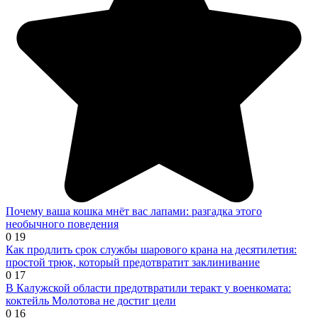
Почему ваша кошка мнёт вас лапами: разгадка этого
необычного поведения
0
19
Как продлить срок службы шарового крана на десятилетия:
простой трюк, который предотвратит заклинивание
0
17
В Калужской области предотвратили теракт у военкомата:
коктейль Молотова не достиг цели
0
16