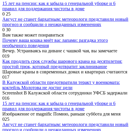
15 лет на пенсии: как я забыла о генеральной уборке и 6
правил для поддержания чистоты в доме
0
25
Август не станет бархатным: метеорологи представили новый
прогноз и сообщили о неожиданных изменениях
0
30
Вам также может понравиться
Почему ваша кошка мнёт вас лапами: разгадка этого
необычного поведения
Вечер. Устраиваясь на диване с чашкой чая, вы замечаете
0
19
Как продлить срок службы шарового крана на десятилетия:
простой трюк, который предотвратит заклинивание
Шаровые краны в современных домах и квартирах считаются
0
17
В Калужской области предотвратили теракт у военкомата:
коктейль Молотова не достиг цели
Screenshot В Калужской области сотрудники УФСБ задержали
0
16
15 лет на пенсии: как я забыла о генеральной уборке и 6
правил для поддержания чистоты в доме
Изображение от magnific Помню, раньше суббота для меня
0
25
Август не станет бархатным: метеорологи представили новый
прогноз и сообщили о неожиданных изменениях